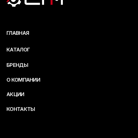
БРЕНДЫ
О КОМПАНИИ
АКЦИИ
КОНТАКТЫ
+7 (861) 248 54
77
с понедельника по
пятницу с 9:00 до 18:00
stmoil@yandex.ru
г. Краснодар
ул. Сормовская 10/4, оф. 412
© 2019-2024 СТМ
политика конфиденциальности
разработка и продвижение сайтов Брэйн