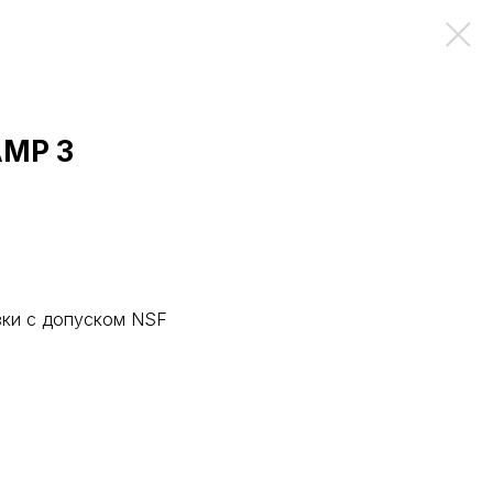
AMP 3
зки с допуском NSF