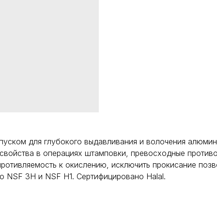
пуском для глубокого выдавливания и волочения алюмин
войства в операциях штамповки, превосходные противоз
противляемость к окислению, исключить прокисание поз
о NSF 3Н и NSF Н1. Сертифицировано Halal.